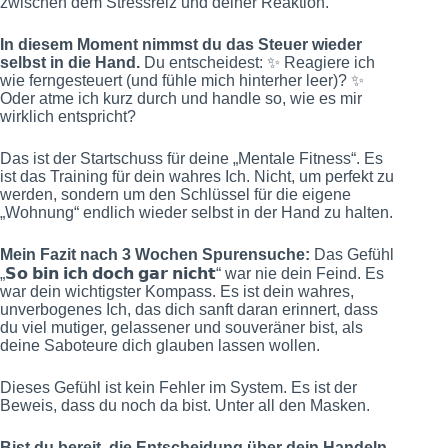
zwischen dem Stressreiz und deiner Reaktion.
In diesem Moment nimmst du das Steuer wieder
selbst in die Hand.
Du entscheidest: ✨ Reagiere ich
wie ferngesteuert (und fühle mich hinterher leer)? ✨
Oder atme ich kurz durch und handle so, wie es mir
wirklich entspricht?
Das ist der Startschuss für deine „Mentale Fitness“. Es
ist das Training für dein wahres Ich. Nicht, um perfekt zu
werden, sondern um den Schlüssel für die eigene
„Wohnung“ endlich wieder selbst in der Hand zu halten.
Mein Fazit nach 3 Wochen Spurensuche:
Das Gefühl
„𝗦𝗼 𝗯𝗶𝗻 𝗶𝗰𝗵 𝗱𝗼𝗰𝗵 𝗴𝗮𝗿 𝗻𝗶𝗰𝗵𝘁“ war nie dein Feind. Es
war dein wichtigster Kompass. Es ist dein wahres,
unverbogenes Ich, das dich sanft daran erinnert, dass
du viel mutiger, gelassener und souveräner bist, als
deine Saboteure dich glauben lassen wollen.
Dieses Gefühl ist kein Fehler im System. Es ist der
Beweis, dass du noch da bist. Unter all den Masken.
Bist du bereit, die Entscheidung über dein Handeln