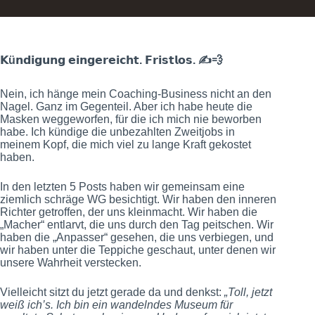
𝗞ü𝗻𝗱𝗶𝗴𝘂𝗻𝗴 𝗲𝗶𝗻𝗴𝗲𝗿𝗲𝗶𝗰𝗵𝘁. 𝗙𝗿𝗶𝘀𝘁𝗹𝗼𝘀. ✍️💨
Nein, ich hänge mein Coaching-Business nicht an den
Nagel. Ganz im Gegenteil. Aber ich habe heute die
Masken weggeworfen, für die ich mich nie beworben
habe. Ich kündige die unbezahlten Zweitjobs in
meinem Kopf, die mich viel zu lange Kraft gekostet
haben.
In den letzten 5 Posts haben wir gemeinsam eine
ziemlich schräge WG besichtigt. Wir haben den inneren
Richter getroffen, der uns kleinmacht. Wir haben die
„Macher“ entlarvt, die uns durch den Tag peitschen. Wir
haben die „Anpasser“ gesehen, die uns verbiegen, und
wir haben unter die Teppiche geschaut, unter denen wir
unsere Wahrheit verstecken.
Vielleicht sitzt du jetzt gerade da und denkst:
„Toll, jetzt
weiß ich’s. Ich bin ein wandelndes Museum für