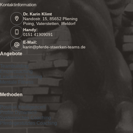
Kontaktinformation
Dr. Karin Klimt
Nandostr. 15, 85652 Pliening
Poing, Vaterstetten, Iffeldorf
Handy:
0151 41909091
E-Mail:
karin@pferde-staerken-teams.de
Angebote
Teambuilding
Einzelcoaching
Leadership Training
Mentale Fitness
Methoden
Positive Intelligence®
Profile Dynamic®
Systemisches Coaching
Pferdegestütztes Coaching