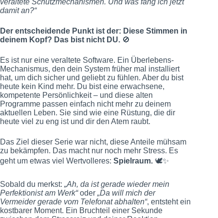
veraltete Schutzmechanismen. Und was fang ich jetzt
damit an?“
Der entscheidende Punkt ist der: Diese Stimmen in
deinem Kopf? Das bist nicht DU.
🚫
Es ist nur eine veraltete Software. Ein Überlebens-
Mechanismus, den dein System früher mal installiert
hat, um dich sicher und geliebt zu fühlen. Aber du bist
heute kein Kind mehr. Du bist eine erwachsene,
kompetente Persönlichkeit – und diese alten
Programme passen einfach nicht mehr zu deinem
aktuellen Leben. Sie sind wie eine Rüstung, die dir
heute viel zu eng ist und dir den Atem raubt.
Das Ziel dieser Serie war nicht, diese Anteile mühsam
zu bekämpfen. Das macht nur noch mehr Stress. Es
geht um etwas viel Wertvolleres:
Spielraum.
🕊️✨
Sobald du merkst:
„Ah, da ist gerade wieder mein
Perfektionist am Werk“
oder
„Da will mich der
Vermeider gerade vom Telefonat abhalten“
, entsteht ein
kostbarer Moment. Ein Bruchteil einer Sekunde